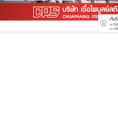
เว็บไซ
เราใช
การใช
ออกแบบห้องเย็น
ปลั๊กเพาเวอร์ ปลั๊กโรงงาน ปลั๊กอุตสาหกรรม พัทยา ชลบุรี