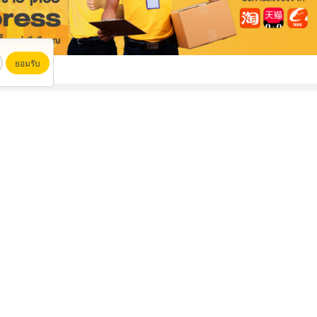
ยอมรับ
โรงงานผลิตอีพีอีโฟมชลบุรี
ให้เช่าตาข่ายเซฟตี้กันตก Safety net