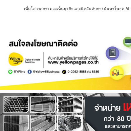
เพิ่มโอกาสการมองเห็นธุรกิจและติดอันดับการค้นหาในยุค AI ด้